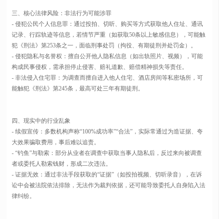
三、核心法律风险：非法行为可能涉罪
- 侵犯公民个人信息罪：通过投拍、切听、购买等方式获取他人住址、通讯
记录、行踪轨迹等信息，若情节严重（如获取50条以上敏感信息），可能触
犯《刑法》第253条之一，面临刑事处罚（拘役、有期徒刑并处罚金）。
- 侵犯隐私与名誉权：擅自公开他人隐私信息（如出轨照片、视频），可能
构成民事侵权，需承担停止侵害、赔礼道歉、赔偿精神损失等责任。
- 非法侵入住宅罪：为调查而擅自进入他人住宅、酒店房间等私密场所，可
能触犯《刑法》第245条，最高可处三年有期徒刑。
四、现实中的行业乱象
- 续假宣传：多数机构声称“100%成功率”“合法”，实际常通过为造证据、夸
大效果骗取费用，事后难以追责。
- “钓鱼”与勒索：部分从业者在调查中获取当事人隐私后，反过来向被调查
者或委托人勒索钱财，形成二次违法。
- 证据无效：通过非法手段获取的“证据”（如投拍视频、切听录音），在诉
讼中会被法院依法排除，无法作为裁判依据，还可能导致委托人自身陷入法
律纠纷。