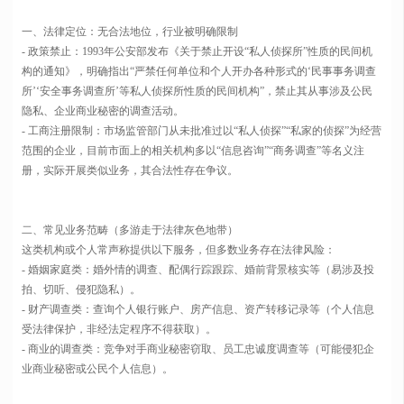
一、法律定位：无合法地位，行业被明确限制
- 政策禁止：1993年公安部发布《关于禁止开设“私人侦探所”性质的民间机
构的通知》，明确指出“严禁任何单位和个人开办各种形式的‘民事事务调查
所’‘安全事务调查所’等私人侦探所性质的民间机构”，禁止其从事涉及公民
隐私、企业商业秘密的调查活动。
- 工商注册限制：市场监管部门从未批准过以“私人侦探”“私家的侦探”为经营
范围的企业，目前市面上的相关机构多以“信息咨询”“商务调查”等名义注
册，实际开展类似业务，其合法性存在争议。
二、常见业务范畴（多游走于法律灰色地带）
这类机构或个人常声称提供以下服务，但多数业务存在法律风险：
- 婚姻家庭类：婚外情的调查、配偶行踪跟踪、婚前背景核实等（易涉及投
拍、切听、侵犯隐私）。
- 财产调查类：查询个人银行账户、房产信息、资产转移记录等（个人信息
受法律保护，非经法定程序不得获取）。
- 商业的调查类：竞争对手商业秘密窃取、员工忠诚度调查等（可能侵犯企
业商业秘密或公民个人信息）。