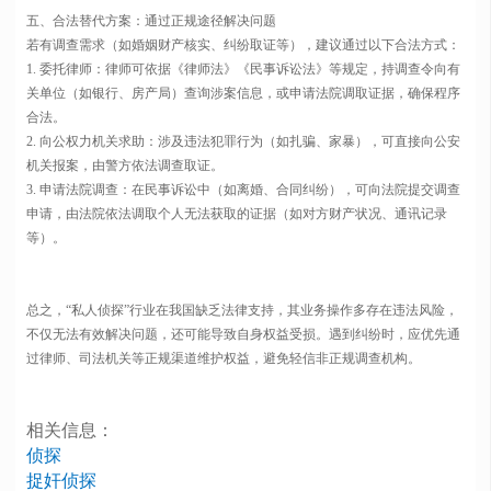
五、合法替代方案：通过正规途径解决问题
若有调查需求（如婚姻财产核实、纠纷取证等），建议通过以下合法方式：
1. 委托律师：律师可依据《律师法》《民事诉讼法》等规定，持调查令向有
关单位（如银行、房产局）查询涉案信息，或申请法院调取证据，确保程序
合法。
2. 向公权力机关求助：涉及违法犯罪行为（如扎骗、家暴），可直接向公安
机关报案，由警方依法调查取证。
3. 申请法院调查：在民事诉讼中（如离婚、合同纠纷），可向法院提交调查
申请，由法院依法调取个人无法获取的证据（如对方财产状况、通讯记录
等）。
总之，“私人侦探”行业在我国缺乏法律支持，其业务操作多存在违法风险，
不仅无法有效解决问题，还可能导致自身权益受损。遇到纠纷时，应优先通
过律师、司法机关等正规渠道维护权益，避免轻信非正规调查机构。
相关信息：
侦探
捉奸侦探