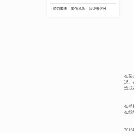
- 漯河婚姻调查
婚前调查：降低风险，验证兼容性
- 许昌婚姻调查
- 开封婚姻调查
- 濮阳婚姻调查
- 鹤壁婚姻调查
- 新乡婚姻调查
- 焦作婚姻调查
在某
- 洛阳婚姻调查
况。
造成
- 三门峡婚姻调查
- 郑州婚姻调查
在寻
在线
- 河南婚姻调查
- 开封找人
20