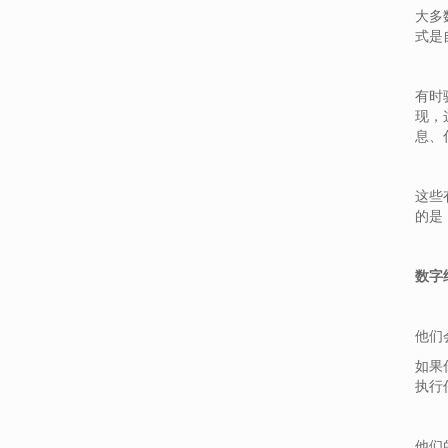
- 商丘
大多
式是
- 安阳
有时
现，
息、
这些
的是
数字
他们
如果
执行
他们