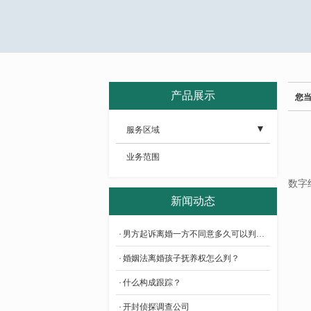
产品展示
您
服务区域
- 济源婚姻调查
业务范围
- 驻马店婚姻调查
数字
新闻动态
- 周口婚姻调查
男方起诉离婚一方不同意多久可以判离婚？
- 信阳婚姻调查
婚姻法离婚孩子抚养权怎么判？
- 南阳婚姻调查
什么构成跟踪？
- 平顶山婚姻调查
开封侦探调查公司