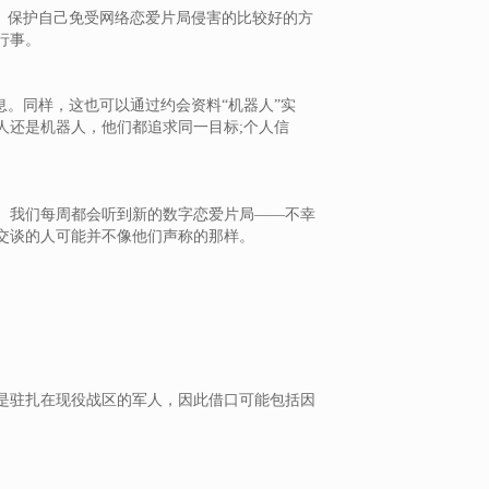
。保护自己免受网络恋爱片局侵害的比较好的方
行事。
息。同样，这也可以通过约会资料“机器人”实
人还是机器人，他们都追求同一目标;个人信
。我们每周都会听到新的数字恋爱片局——不幸
交谈的人可能并不像他们声称的那样。
是驻扎在现役战区的军人，因此借口可能包括因