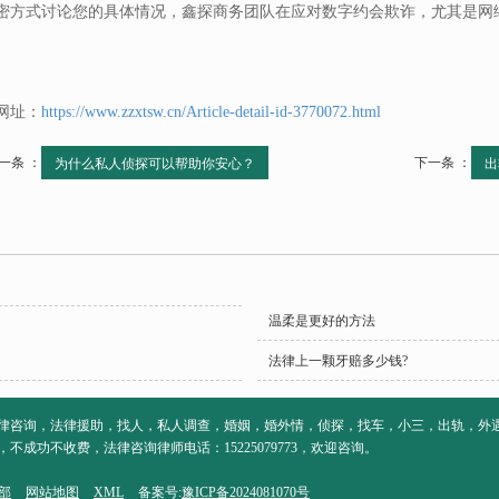
密方式讨论您的具体情况，鑫探商务团队在应对数字约会欺诈，尤其是网
网址：
https://www.zzxtsw.cn/Article-detail-id-3770072.html
一条 ：
下一条 ：
为什么私人侦探可以帮助你安心？
出
温柔是更好的方法
法律上一颗牙赔多少钱?
律咨询，法律援助，找人，私人调查，婚姻，婚外情，侦探，找车，小三，出轨，外
成功不收费，法律咨询律师电话：15225079773，欢迎咨询。
部
网站地图
XML
备案号:
豫ICP备2024081070号