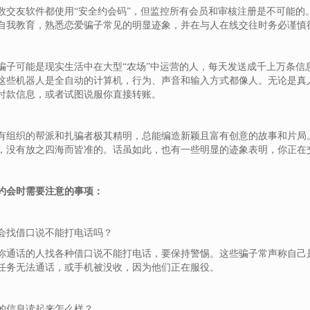
数交友软件都使用“安全约会码”，但监控所有会员和审核注册是不可能的
自我教育，熟悉恋爱骗子常见的明显迹象，并在与人在线交往时务必谨慎
骗子可能是现实生活中在大型“农场”中运营的人，每天发送成千上万条信
这些机器人是全自动的计算机，行为、声音和输入方式都像人。无论是真
付款信息，或者试图说服你直接转账。
有组织的帮派和扎骗者极其精明，总能编造新颖且富有创意的故事和片局
，没有放之四海而皆准的。话虽如此，也有一些明显的迹象表明，你正在
约会时需要注意的事项：
会找借口说不能打电话吗？
你通话的人找各种借口说不能打电话，要保持警惕。这些骗子常声称自己
任务无法通话，或手机被没收，因为他们正在服役。
的信息读起来怎么样？