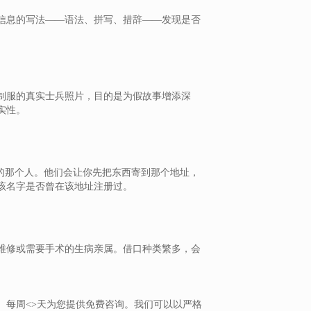
信息的写法——语法、拼写、措辞——发现是否
制服的真实士兵照片，目的是为假故事增添深
实性。
的那个人。他们会让你先把东西寄到那个地址，
该名字是否曾在该地址注册过。
维修或需要手术的生病亲属。借口种类繁多，会
、每周<>天为您提供免费咨询。我们可以以严格