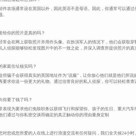
邮件农场通常设在英国以外，因此英语不是母语。因此，你通常可以通过
题。
发给你的照片是真的吗？
经常会在网上获取照片并用作头像。在扮演军人的情况下，他们会获取穿
私人侦探能够轻松发现图片中的不一致之处，并深入调查所提供照片的真
的家庭住址核实吗？
这些骗子会获得真实的英国地址作为“说服”，让你放心他们就是他们所说
再要求你送一份更大的礼物。通过信誉良好的私人侦探，你可以轻松查查
向你要了钱了吗？
常表现为要求他们免除职务以获得飞行和探望你、孩子的生日、重大汽车
他们通过与你私密交谈而确定的真正触动你的理由量身定制
您对您或您所爱的人在线上进行浪漫交流有任何疑问，我们全天候24小时