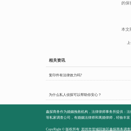
的保
本文
上
相关资讯
复印件有法律效力吗?
为什么私人侦探可以帮助你安心？
鑫探商务作为婚姻挽救机构，法律律师事务所提供：法
等私家调查公司，有婚姻法律师和离婚律师，经验丰富，不
CopyRight © 版权所有:
郑州市管城回族区鑫探商务调查