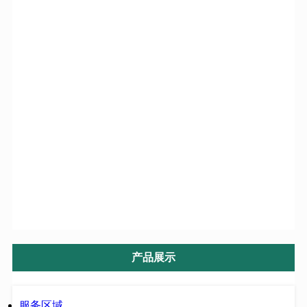
洛阳婚姻调查
三门峡婚姻调查
郑州婚姻调查
河南婚姻调查
开封找人
商丘
安阳
业务范围
产品展示
服务区域