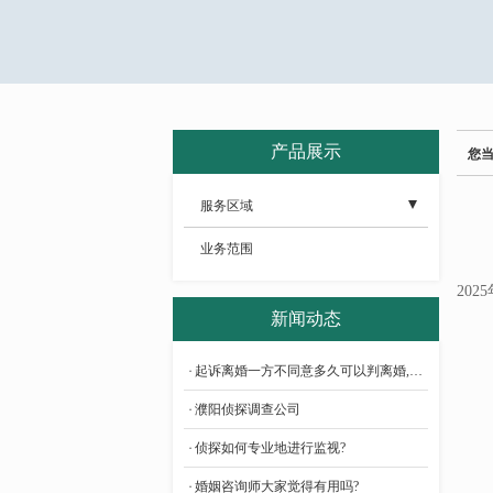
产品展示
您
服务区域
- 济源婚姻调查
业务范围
- 驻马店婚姻调查
20
新闻动态
- 周口婚姻调查
起诉离婚一方不同意多久可以判离婚,费用多少?
- 信阳婚姻调查
濮阳侦探调查公司
- 南阳婚姻调查
侦探如何专业地进行监视?
- 平顶山婚姻调查
婚姻咨询师大家觉得有用吗?