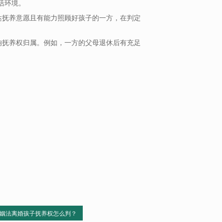
活环境。
达抚养意愿且有能力照顾好孩子的一方，在判定
。
响抚养权归属。例如，一方的父母退休后有充足
。
姻法离婚孩子抚养权怎么判？