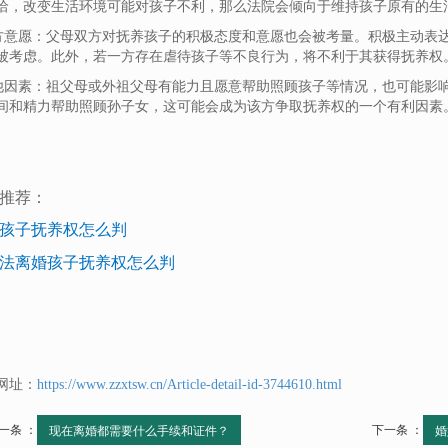
洽，改变生活环境可能对孩子不利，那么法院会倾向于维持孩子原有的生
双方意愿：父母双方对抚养孩子的积极态度和意愿也会被考量。积极主动表
被考虑。此外，若一方存在虐待孩子等不良行为，将不利于其获得抚养权
其他因素：祖父母或外祖父母有能力且愿意帮助照顾孩子等情况，也可能影
间和精力帮助照顾孙子女，这可能会成为该方争取抚养权的一个有利因素
推荐：
孩子抚养权怎么判
法离婚孩子抚养权怎么判
网址：
https://www.zzxtsw.cn/Article-detail-id-3744610.html
一条 ：
下一条 ：
现在离婚都需要什么手续和证件？
婚