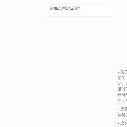
- 漯河婚姻调查
离婚起诉书怎么写？
- 许昌婚姻调查
- 开封婚姻调查
- 濮阳婚姻调查
- 鹤壁婚姻调查
- 新乡婚姻调查
- 焦作婚姻调查
- 
- 洛阳婚姻调查
活的
活。
- 三门峡婚姻调查
活时
长有
- 郑州婚姻调查
的，
- 
- 河南婚姻调查
优势
- 开封找人
- 