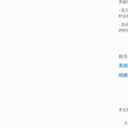
系融
- 商丘
- 
- 安阳
时会
- 
的时
相关
离婚
婚姻
本文
上